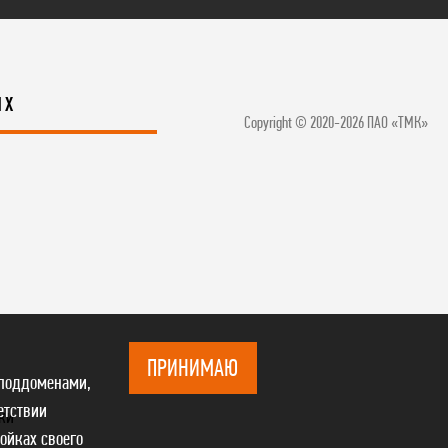
ЯХ
Copyright © 2020-2026 ПАО «ТМК»
ПРИНИМАЮ
 поддоменами,
етствии
ки
ройках своего