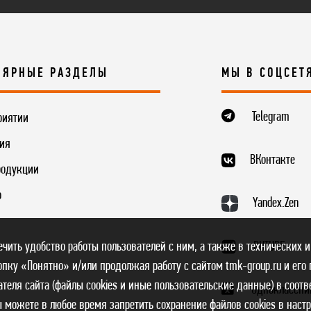
ЛЯРНЫЕ РАЗДЕЛЫ
МЫ В СОЦСЕТ
Telegram
риятии
ия
ВКонтакте
родукции
о
Yandex.Zen
RUTUBE
печить удобство работы пользователей с ним, а также в технических и
пку «Понятно» и/или продолжая работу с сайтом tmk-group.ru и его
теля сайта (файлы cookies и иные пользовательские данные) в соотв
Одноклассни
ы можете в любое время запретить сохранение файлов cookies в наст