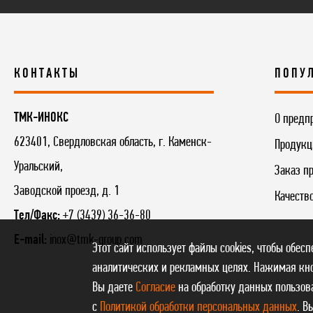
КОНТАКТЫ
ПОПУ
ТМК-ИНОКС
О предп
623401, Свердловская область, г. Каменск-
Продукц
Уральский,
Заказ п
Заводской проезд, д. 1
Качеств
Тел/Факс:
+7 (3439) 36-36-80
E-mail:
inox@tmk-group.com
Этот сайт использует файлы cookies, чтобы обес
аналитических и рекламных целях. Нажимая кно
Вы даете
Согласие
на обработку данных пользова
с
Политикой обработки персональных данных
. В