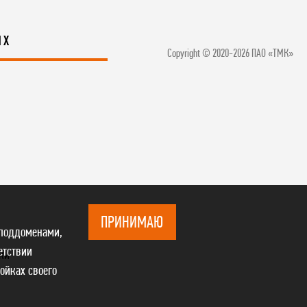
ЯХ
Copyright © 2020-2026 ПАО «ТМК»
ПРИНИМАЮ
 поддоменами,
етствии
ки
ройках своего