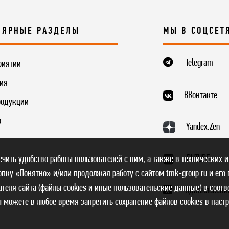
ЛЯРНЫЕ РАЗДЕЛЫ
МЫ В СОЦСЕТ
Telegram
риятии
ия
ВКонтакте
родукции
о
Yandex.Zen
RUTUBE
печить удобство работы пользователей с ним, а также в технических и
пку «Понятно» и/или продолжая работу с сайтом tmk-group.ru и его
теля сайта (файлы cookies и иные пользовательские данные) в соотв
Одноклассни
ы можете в любое время запретить сохранение файлов cookies в наст